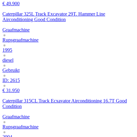
€ 49.900
Caterpillar 325L Track Excavator 29T. Hammer Line
Airconditioning Good Condition
Graafmachine
Rupsgraafmachine
1995
diesel
Gebruikt
ID: 2615
€ 31.950
Caterpillar 315CL Track Ecxavator Airconditioning 16.7T Good
Condition
Graafmachine
Rupsgraafmachine
2004