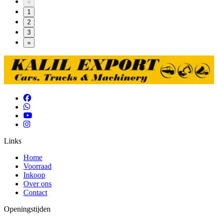
«
1
2
3
»
Links
Home
Voorraad
Inkoop
Over ons
Contact
Openingstijden