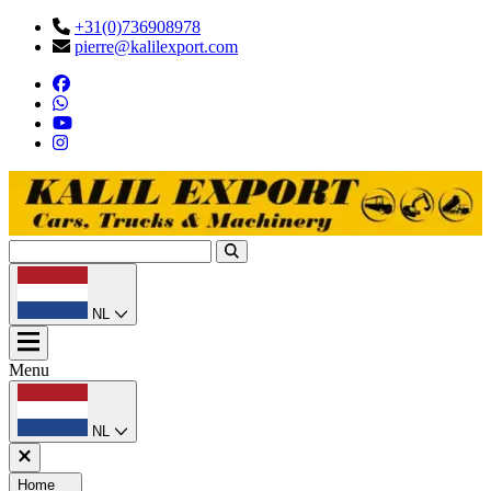
+31(0)736908978
pierre@kalilexport.com
NL
Menu
NL
Home