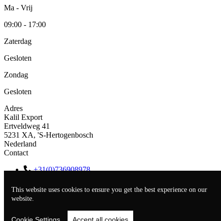
Ma - Vrij
09:00 - 17:00
Zaterdag
Gesloten
Zondag
Gesloten
Adres
Kalil Export
Ertveldweg 41
5231 XA, 'S-Hertogenbosch
Nederland
Contact
+31(0)736908978
+31(0)682062695
pierre@kalilexport.com
This website uses cookies to ensure you get the best experience on our
sales@kalilexport.com
website.
KVK
80980066
Cookie Settings
Accept all cookies