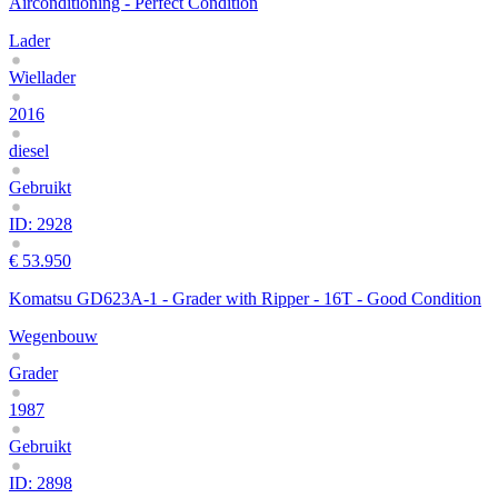
Airconditioning - Perfect Condition
Lader
Wiellader
2016
diesel
Gebruikt
ID: 2928
€ 53.950
Komatsu GD623A-1 - Grader with Ripper - 16T - Good Condition
Wegenbouw
Grader
1987
Gebruikt
ID: 2898