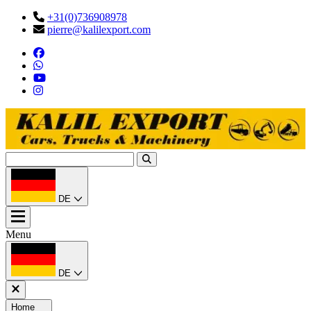
+31(0)736908978
pierre@kalilexport.com
DE
Menu
DE
Home